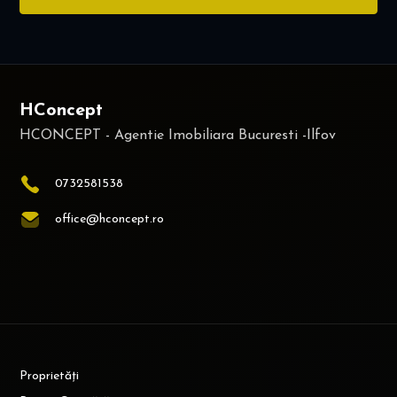
HConcept
0732581538
office@hconcept.ro
Proprietăți