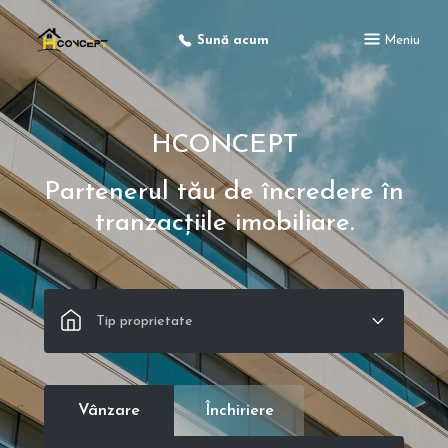
Sună acum
Meniu
HCONCEPT
Partenerul tău de încredere în
tranzacțiile imobiliare.
Tip proprietate
Vânzare
Închiriere