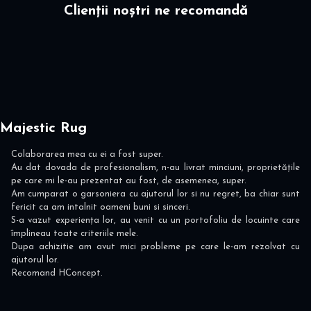
Clienții noștri ne recomandă
Majestic Rug
Colaborarea mea cu ei a fost super.
Au dat dovada de profesionalism, n-au livrat minciuni, proprietățile
pe care mi le-au prezentat au fost, de asemenea, super.
Am cumparat o garsoniera cu ajutorul lor si nu regret, ba chiar sunt
fericit ca am intalnit oameni buni si sinceri.
S-a vazut experiența lor, au venit cu un portofoliu de locuinte care
Previous
Next
împlineau toate criteriile mele.
Dupa achizitie am avut mici probleme pe care le-am rezolvat cu
ajutorul lor.
Recomand HConcept.