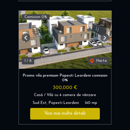
Comision 0%
Previous
Next
1
/
8
Harta
Promo vila premium Popesti Leordeni comision
0%
300,000 €
Casă / Vilă cu 4 camere de vânzare
Sud-Est, Popesti-Leordeni
140 mp
Vezi mai multe detalii