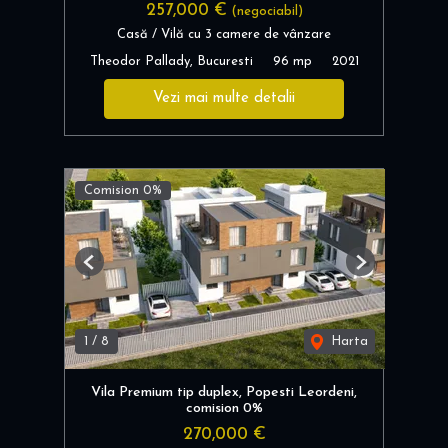
257,000 €
(negociabil)
Casă / Vilă cu 3 camere de vânzare
Theodor Pallady, Bucuresti
96 mp
2021
Vezi mai multe detalii
Comision 0%
Previous
Next
1
/
8
Harta
Vila Premium tip duplex, Popesti Leordeni,
comision 0%
270,000 €