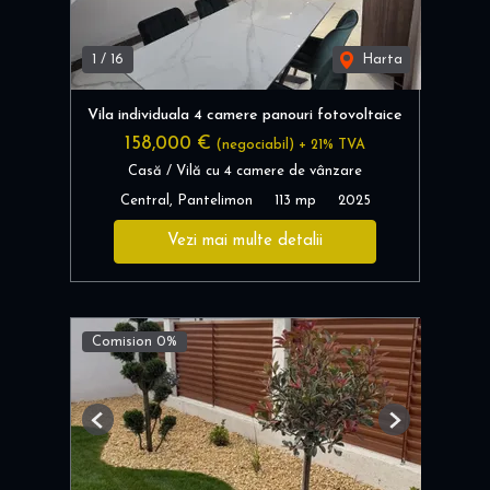
1
/
16
Harta
Vila individuala 4 camere panouri fotovoltaice
158,000 €
(negociabil) + 21% TVA
Casă / Vilă cu 4 camere de vânzare
Central, Pantelimon
113 mp
2025
Vezi mai multe detalii
Comision 0%
Previous
Next