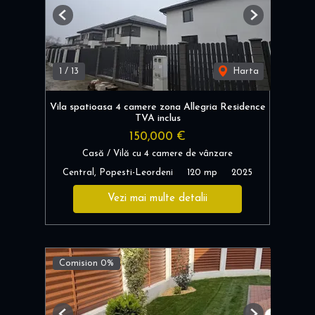
Previous
Next
1
/
13
Harta
Vila spatioasa 4 camere zona Allegria Residence
TVA inclus
150,000 €
Casă / Vilă cu 4 camere de vânzare
Central, Popesti-Leordeni
120 mp
2025
Vezi mai multe detalii
Comision 0%