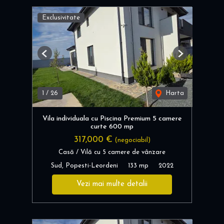
Exclusivitate
Previous
Next
1
/
26
Harta
Vila individuala cu Piscina Premium 5 camere
curte 600 mp
317,000 €
(negociabil)
Casă / Vilă cu 5 camere de vânzare
Sud, Popesti-Leordeni
133 mp
2022
Vezi mai multe detalii