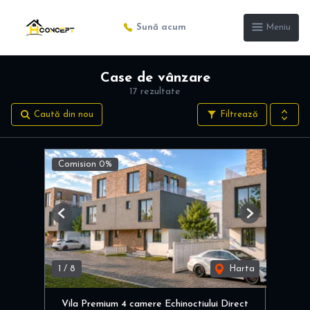
Sună acum
Meniu
Case de vânzare
17 rezultate
Caută din nou
Filtrează
Comision 0%
Previous
Next
1
/
8
Harta
Vila Premium 4 camere Echinoctiului Direct