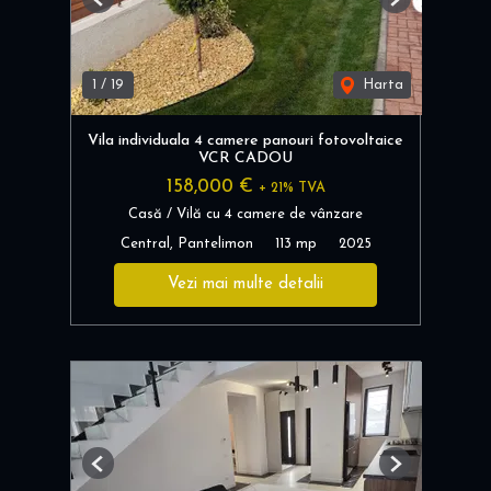
Previous
Next
1
/
19
Harta
Vila individuala 4 camere panouri fotovoltaice
VCR CADOU
158,000 €
+ 21% TVA
Casă / Vilă cu 4 camere de vânzare
Central, Pantelimon
113 mp
2025
Vezi mai multe detalii
Previous
Next