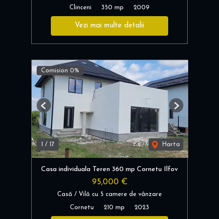
Clinceni
350 mp
2009
Vezi mai multe detalii
Comision 0%
Previous
Next
1
/
17
Harta
Casa individuala Teren 360 mp Cornetu Ilfov
95,000 €
Casă / Vilă cu 5 camere de vânzare
Cornetu
210 mp
2023