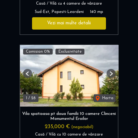
Casă / Vilă cu 4 camere de vânzare
Sud-Est, Popesti-Leordeni
140 mp
Vezi mai multe detalii
Comision 0%
Exclusivitate
Previous
Next
1
/
28
Harta
Vila spatioasa pt doua familii 10 camere Clinceni
Monumentul Eroilor
235,000 €
(negociabil)
Casă / Vilă cu 10 camere de vânzare