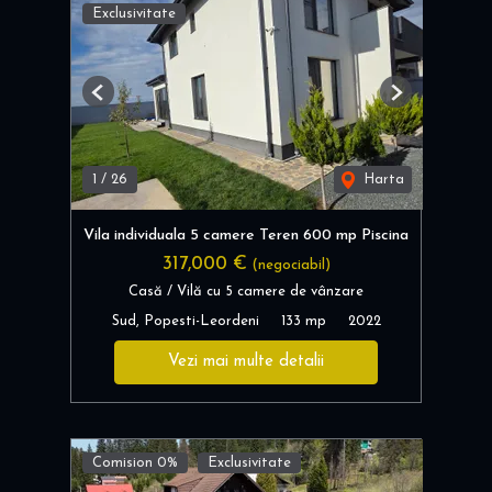
Exclusivitate
Previous
Next
1
/
26
Harta
Vila individuala 5 camere Teren 600 mp Piscina
317,000 €
(negociabil)
Casă / Vilă cu 5 camere de vânzare
Sud, Popesti-Leordeni
133 mp
2022
Vezi mai multe detalii
Comision 0%
Exclusivitate