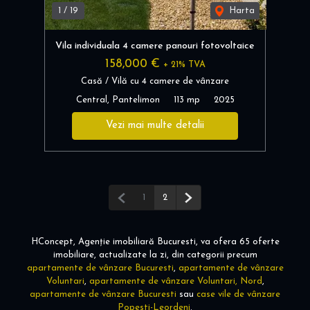
1
/
19
Harta
Vila individuala 4 camere panouri fotovoltaice
158,000 €
+ 21% TVA
Casă / Vilă cu 4 camere de vânzare
Central, Pantelimon
113 mp
2025
Vezi mai multe detalii
Pagina anterioară
Pagina următoare
1
2
HConcept, Agenție imobiliară Bucuresti, va ofera 65 oferte
imobiliare, actualizate la zi, din categorii precum
apartamente de vânzare Bucuresti
,
apartamente de vânzare
Voluntari
,
apartamente de vânzare Voluntari, Nord
,
apartamente de vânzare Bucuresti
sau
case vile de vânzare
Popesti-Leordeni
.