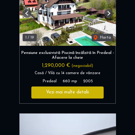
Previous
Next
1
/
19
Harta
Pensiune exclusivistă Piscină încălzită în Predeal -
Afacere la cheie
1,290,000 €
(negociabil)
Casă / Vilă cu 14 camere de vânzare
Predeal
660 mp
2005
Vezi mai multe detalii