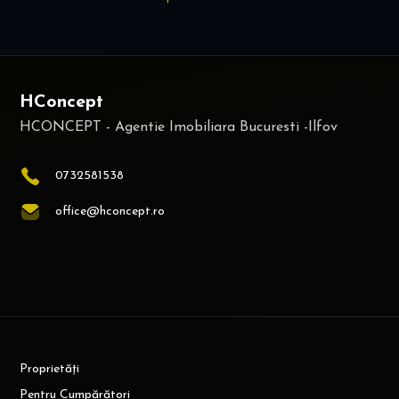
HConcept
0732581538
office@hconcept.ro
Proprietăți
Pentru Cumpărători