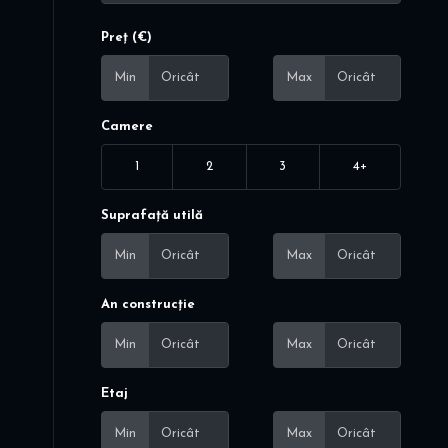
Preț (€)
Min
Max
Camere
1
2
3
4+
Suprafață utilă
Min
Max
An construcție
Min
Max
Etaj
Min
Max