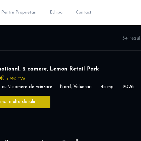
Pentru Proprietari
Echipa
Contact
34 rezu
otional, 2 camere, Lemon Retail Park
 €
+ 21% TVA
 cu 2 camere de vânzare
Nord, Voluntari
45 mp
2026
 mai multe detalii