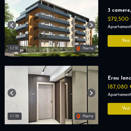
3 camere,
272,500
Apartament
Previous
Next
Vezi
1
/
11
Harta
Erou Ianc
187,080
Apartament
Previous
Next
Vezi
1
/
10
Harta