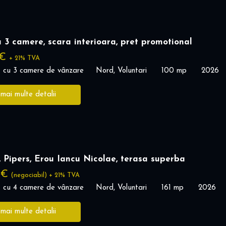
 3 camere, scara interioara, pret promotional
 €
+ 21% TVA
 cu 3 camere de vânzare
Nord, Voluntari
100 mp
2026
 mai multe detalii
 Pipers, Erou Iancu Nicolae, terasa superba
 €
(negociabil) + 21% TVA
 cu 4 camere de vânzare
Nord, Voluntari
161 mp
2026
 mai multe detalii