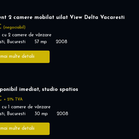
nt 2 camere mobilat uilat View Delta Vacaresti
€
(negociabil)
 cu 2 camere de vânzare
ti, Bucuresti
57 mp
2008
 mai multe detalii
sponibil imediat, studio spatios
 €
+ 21% TVA
 cu 1 camere de vânzare
ti, Bucuresti
30 mp
2008
 mai multe detalii