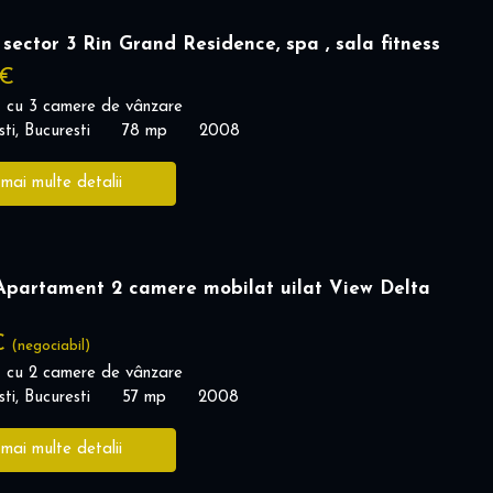
sector 3 Rin Grand Residence, spa , sala fitness
 €
 cu 3 camere de vânzare
ti, Bucuresti
78 mp
2008
 mai multe detalii
Apartament 2 camere mobilat uilat View Delta
€
(negociabil)
 cu 2 camere de vânzare
ti, Bucuresti
57 mp
2008
 mai multe detalii