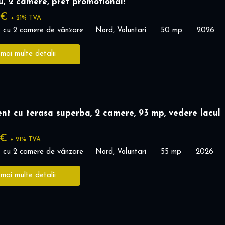
u, 2 camere, pret promotional!
 €
+ 21% TVA
 cu 2 camere de vânzare
Nord, Voluntari
50 mp
2026
 mai multe detalii
t cu terasa superba, 2 camere, 93 mp, vedere lacul
 €
+ 21% TVA
 cu 2 camere de vânzare
Nord, Voluntari
55 mp
2026
 mai multe detalii