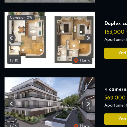
Comision 0%
Duplex cu
163,000
Apartament
Previous
Next
Vezi
1
/
10
Harta
4 camere,
369,000
Apartament
Previous
Next
Vezi
1
/
5
Harta