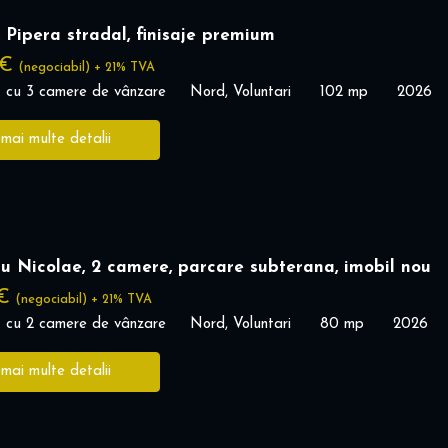
 Pipera stradal, finisaje premium
 €
(negociabil) + 21% TVA
 cu 3 camere de vânzare
Nord, Voluntari
102 mp
2026
 mai multe detalii
u Nicolae, 2 camere, parcare subterana, imobil nou
 €
(negociabil) + 21% TVA
 cu 2 camere de vânzare
Nord, Voluntari
80 mp
2026
 mai multe detalii