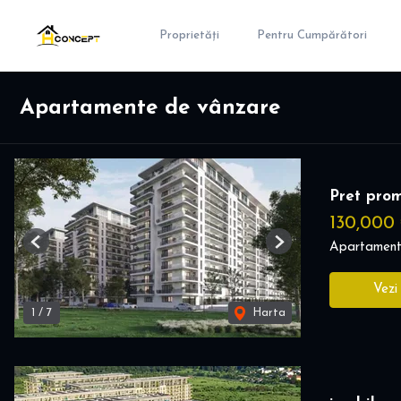
Proprietăți
Pentru Cumpărători
Apartamente de vânzare
Pret prom
130,000
Apartament
Previous
Next
Vezi
1
/
7
Harta