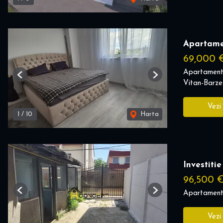
Apartame
69,000 
Apartament
Previous
Next
Vitan-Barzes
Vezi
1
/
10
Harta
Investiti
96,500 
Apartament
Previous
Next
Vezi