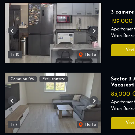
3 camere 
129,000
Apartament
Previous
Next
Vitan-Barzes
Vezi
1
/
10
Harta
Sector 3 
Comision 0%
Exclusivitate
Vacaresti
83,000 
Apartament
Previous
Next
Vitan-Barzes
Vezi
1
/
7
Harta