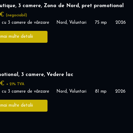
utique, 3 camere, Zona de Nord, pret promotional
 €
(negociabil)
 cu 3 camere de vânzare
Nord, Voluntari
75 mp
2026
 mai multe detalii
otional, 3 camere, Vedere lac
 €
+ 21% TVA
 cu 3 camere de vânzare
Nord, Voluntari
81 mp
2026
 mai multe detalii