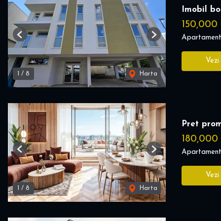
Imobil bo
150,000
Apartament
Previous
Next
Vezi
1
/
8
Harta
Pret prom
180,000
Apartament
Previous
Next
Vezi
1
/
8
Harta