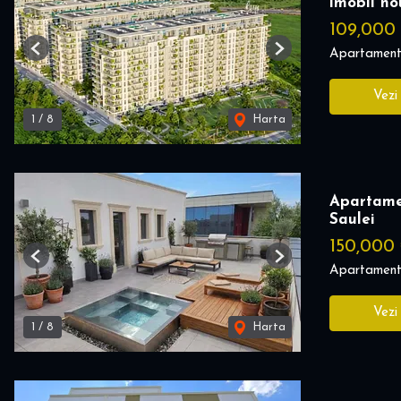
imobil no
109,000
Apartament
Previous
Next
Vezi
1
/
8
Harta
Apartamen
Saulei
150,000
Previous
Next
Apartament
Vezi
1
/
8
Harta