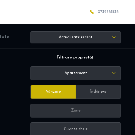
0732581538
ltate
Actualizate recent
Filtrare proprietăți
Apartament
Vânzare
Închiriere