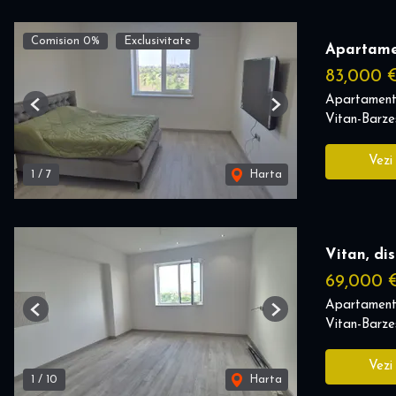
Comision 0%
Exclusivitate
Apartame
83,000 
Apartament
Previous
Next
Vitan-Barzes
Vezi
1
/
7
Harta
Vitan, di
69,000
Apartament
Previous
Next
Vitan-Barzes
Vezi
1
/
10
Harta