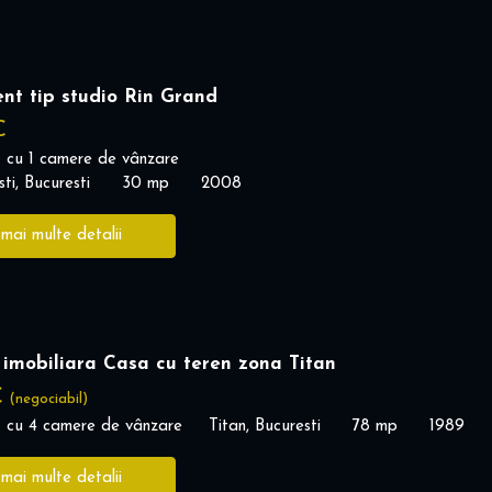
nt tip studio Rin Grand
€
 cu 1 camere de vânzare
ti, Bucuresti
30 mp
2008
 mai multe detalii
e imobiliara Casa cu teren zona Titan
€
(negociabil)
 cu 4 camere de vânzare
Titan, Bucuresti
78 mp
1989
 mai multe detalii