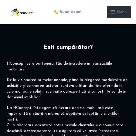
Sună acum
Meniu
Esti cumpărător?
HConcept este partenerul tău de încredere în tranzacțiile
imobiliare!
De la vizionarea primelor imobile, până la alegerea modalității de
achiziție și semnarea actelor, suntem alături de tine oferindu-ți
cele mai bune soluții, susținute de expertiză si cunostințe solide in
domeniul imobiliar.
La HConcept, întelegem că fiecare decizie imobiliară este
importantă și căutăm mereu să depășim asteptările clienților
noștri.
Cu o abordare orientată către nevoile clientului și o comunicare
deschisă și transparentă, te asigurăm că vei avea încrederea