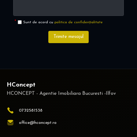
Sunt de acord cu
politica de confidențialitate
Trimite mesajul
HConcept
0732581538
office@hconcept.ro