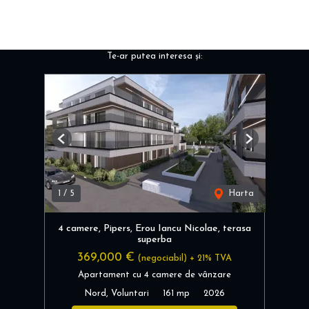
Te-ar putea interesa și:
Previous
Next
1
/
5
Harta
4 camere, Pipers, Erou Iancu Nicolae, terasa
superba
369,000 €
(negociabil) + 21% TVA
Apartament cu 4 camere de vânzare
Nord, Voluntari
161 mp
2026