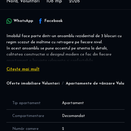
Nord, Voluntari
108 mp
2026
WhatsApp
Facebook
Imobilul face parte dintr-un ansamblu rezidential de 3 blocuri cu
regim scazut de inaltime cu retragere pe fiecare nivel.
In acest ansamblu se pune accentul pe atentia la detalii,
calitatea constructiei si designul modern ce fac din fiecare
apartament o locuinta relaxanta si confortabila.
Apartamentul propus imbina suprafata bine compartimentata de
Citește mai mult
la interior cu zona de exterior formata din terasa si spatiu verde
ce ofera un cadru excelent de relaxare in zilele frumoase.
Oferte imobiliare Voluntari
Apartamente de vânzare Volunta
Spatiile comune sunt finisate premium, iluminate cu banda led, lift
modern, loc de parcare la subteran cu acces la lift.
Constructia este facuta din cadre de beton, compartimentare
Tip apartament
Apartament
caramida Ytong atat perimetral cat si la interior, fatada
ventilata, HPL cu vata minerala cat si polistiren xps 100,
tamplarie aluminiu, coloane de instalatii fonoabsorbante,
Compartimentare
Decomandat
centrala de bloc, incalzire in pardoseala, balustrade sticla
securizata.
Număr camere
2