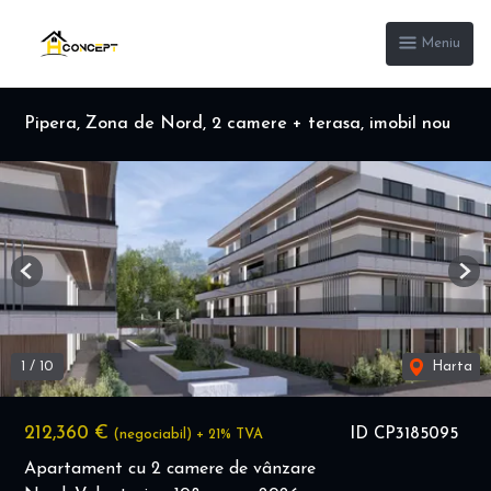
Meniu
Pipera, Zona de Nord, 2 camere + terasa, imobil nou
Previous
Nex
1
/
10
Harta
212,360 €
ID CP3185095
(negociabil) + 21% TVA
Apartament cu 2 camere de vânzare