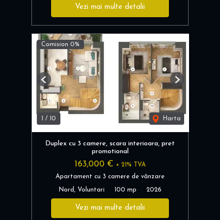
Vezi mai multe detalii
Comision 0%
Previous
Next
1
/
10
Harta
Duplex cu 3 camere, scara interioara, pret
promotional
163,000 €
+ 21% TVA
Apartament cu 3 camere de vânzare
Nord, Voluntari
100 mp
2026
Vezi mai multe detalii