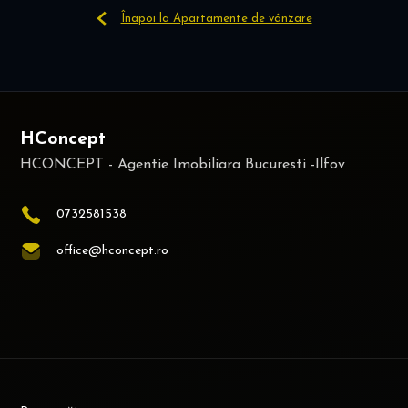
Înapoi la Apartamente de vânzare
HConcept
0732581538
office@hconcept.ro