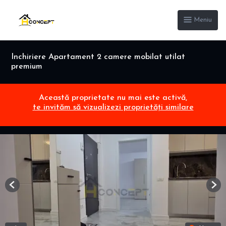
Meniu
Inchiriere Apartament 2 camere mobilat utilat
premium
Această proprietate nu mai este activă,
te invităm să vizualizezi proprietăți similare
Previous
Nex