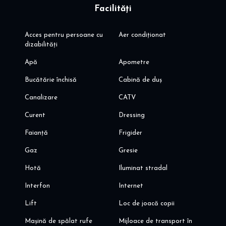
Facilități
Acces pentru persoane cu
Aer condiționat
dizabilități
Apă
Apometre
Bucătărie închisă
Cabină de duș
Canalizare
CATV
Curent
Dressing
Faianță
Frigider
Gaz
Gresie
Hotă
Iluminat stradal
Interfon
Internet
Lift
Loc de joacă copii
Mașină de spălat rufe
Mijloace de transport în