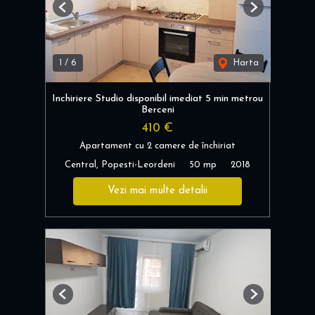
Previous
Next
1
/
6
Harta
Inchiriere Studio disponibil imediat 5 min metrou
Berceni
410 €
Apartament cu 2 camere de închiriat
Central, Popesti-Leordeni
50 mp
2018
Vezi mai multe detalii
Previous
Next