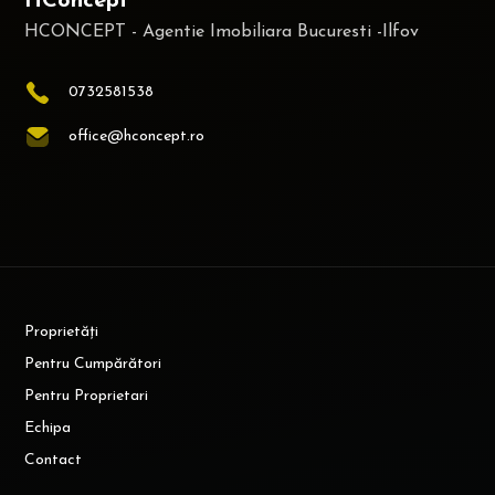
HConcept
0732581538
office@hconcept.ro
Proprietăți
Pentru Cumpărători
Pentru Proprietari
Echipa
Contact