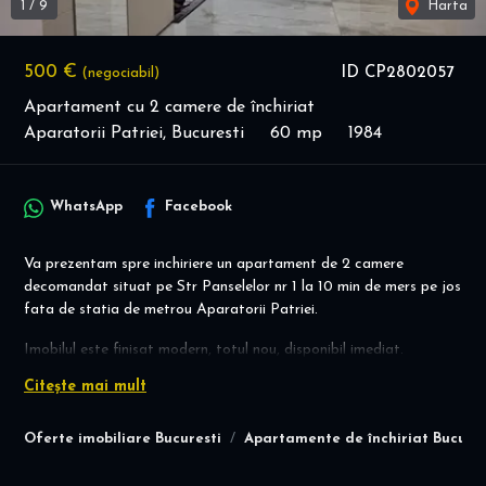
1
/
9
Harta
500 €
ID CP2802057
(negociabil)
Apartament cu 2 camere de închiriat
Aparatorii Patriei, Bucuresti
60 mp
1984
WhatsApp
Facebook
Va prezentam spre inchiriere un apartament de 2 camere
decomandat situat pe Str Panselelor nr 1 la 10 min de mers pe jos
fata de statia de metrou Aparatorii Patriei.
Imobilul este finisat modern, totul nou, disponibil imediat.
Etaj intermediar!
Citește mai mult
Recomand vizionare,
Alexandra Andrei 0720.482.808
Oferte imobiliare Bucuresti
Apartamente de închiriat Bucures