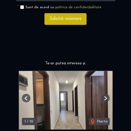
Sunt de acord cu
politica de confidențialitate
Solicită vizionare
Te-ar putea interesa și:
Previous
Next
1
/
10
Harta