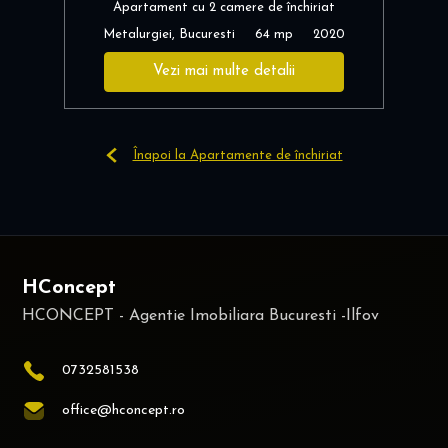
Apartament cu 2 camere de închiriat
Metalurgiei, Bucuresti
64 mp
2020
Vezi mai multe detalii
Înapoi la Apartamente de închiriat
HConcept
0732581538
office@hconcept.ro