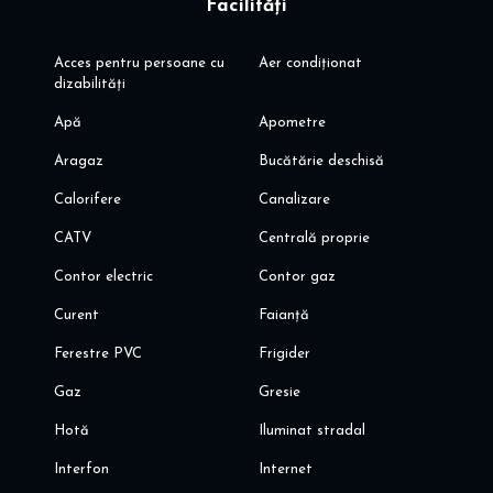
Facilități
Acces pentru persoane cu
Aer condiționat
dizabilități
Apă
Apometre
Aragaz
Bucătărie deschisă
Calorifere
Canalizare
CATV
Centrală proprie
Contor electric
Contor gaz
Curent
Faianță
Ferestre PVC
Frigider
Gaz
Gresie
Hotă
Iluminat stradal
Interfon
Internet