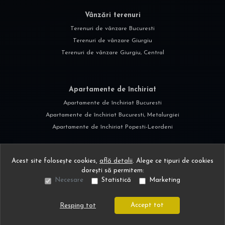
Vânzări terenuri
Terenuri de vânzare Bucuresti
Terenuri de vânzare Giurgiu
Terenuri de vânzare Giurgiu, Central
Apartamente de închiriat
Apartamente de închiriat Bucuresti
Apartamente de închiriat Bucuresti, Metalurgiei
Apartamente de închiriat Popesti-Leordeni
Acest site folosește cookies,
află detalii
.
Alege ce tipuri de cookies
dorești să permitem:
Necesare
Statistică
Marketing
©
2026
Urban Exclusive Estate S.R.L.
Site creat în
Accept tot
Resping tot
Sună acum
Solicită vizionare