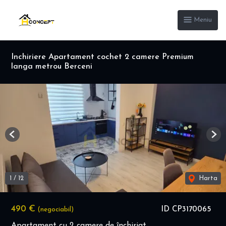
Meniu
Inchiriere Apartament cochet 2 camere Premium
langa metrou Berceni
Previous
Nex
1
/
12
Harta
490 €
ID CP3170065
(negociabil)
Apartament cu 2 camere de închiriat