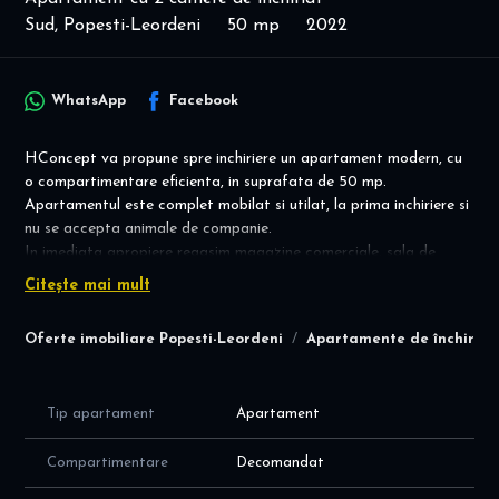
Sud, Popesti-Leordeni
50 mp
2022
WhatsApp
Facebook
HConcept va propune spre inchiriere un apartament modern, cu
o compartimentare eficienta, in suprafata de 50 mp.
Apartamentul este complet mobilat si utilat, la prima inchiriere si
nu se accepta animale de companie.
In imediata apropiere regasim magazine comerciale, sala de
fitnes, piscina, si statia de metrou Berceni M2.
Citește mai mult
La semnarea contractului se achita chiria pentru prima luna si o
garantie in cuantumul unei chirii lunare, returabila la incetarea
Oferte imobiliare Popesti-Leordeni
Apartamente de închiriat
contractului.
Comision standard.
Pentru mai multe informatii si vizionari va stam la dispozitie.
Tip apartament
Apartament
Compartimentare
Decomandat