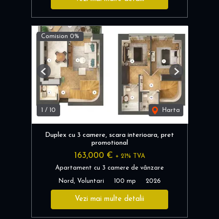
Comision 0%
Previous
Next
1
/
10
Harta
Duplex cu 3 camere, scara interioara, pret
promotional
163,000 €
+ 21% TVA
Apartament cu 3 camere de vânzare
Nord, Voluntari
100 mp
2026
Vezi mai multe detalii