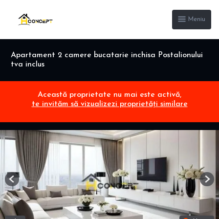
Meniu
Apartament 2 camere bucatarie inchisa Postalionului
tva inclus
Această proprietate nu mai este activă,
te invităm să vizualizezi proprietăți similare
Previous
Nex