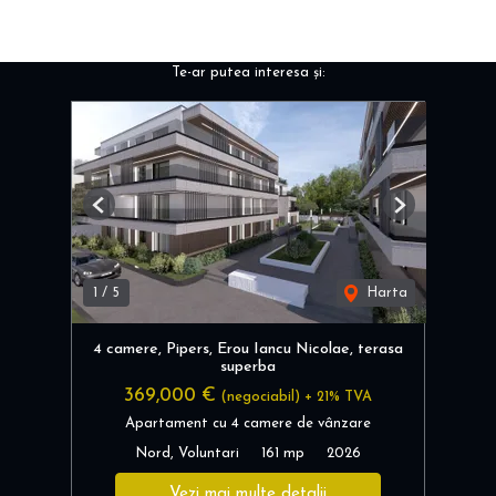
Te-ar putea interesa și:
Previous
Next
1
/
5
Harta
4 camere, Pipers, Erou Iancu Nicolae, terasa
superba
369,000 €
(negociabil) + 21% TVA
Apartament cu 4 camere de vânzare
Nord, Voluntari
161 mp
2026
Vezi mai multe detalii