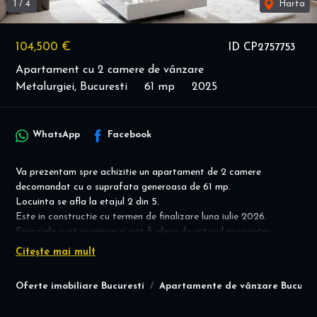
1
/
4
Harta
104,500 €
ID CP2757753
Apartament cu 2 camere de vânzare
Metalurgiei, Bucuresti
61 mp
2025
WhatsApp
Facebook
Va prezentam spre achizitie un apartament de 2 camere
decomandat cu o suprafata generoasa de 61 mp.
Locuinta se afla la etajul 2 din 5.
Este in constructie cu termen de finalizare luna iulie 2026.
Finisajele sunt premium si pot fi alese de viitorul proprietar.
Incalzire prin pardoseala.
Citește mai mult
Pretul include TVA 21%!!!
Recomand vizionare,
Oferte imobiliare Bucuresti
Apartamente de vânzare Bucures
Alexandra Andrei 0720.482.808