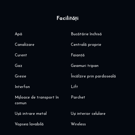
Facilități
Apă
Bucătărie închisă
Canalizare
Centrală proprie
Curent
Faianță
Gaz
Geamuri tripan
Gresie
Încălzire prin pardoseală
Interfon
Lift
Mijloace de transport în
Parchet
comun
Ușă intrare metal
Uși interior celulare
Vopsea lavabilă
Wireless