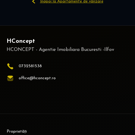
Înapoi la Apartamente de vânzare
HConcept
0732581538
office@hconcept.ro
Proprietăți