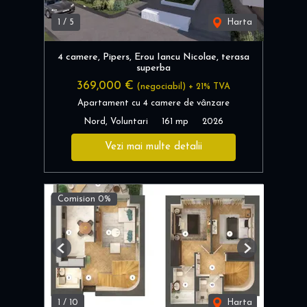
1
/
5
Harta
4 camere, Pipers, Erou Iancu Nicolae, terasa
superba
369,000 €
(negociabil) + 21% TVA
Apartament cu 4 camere de vânzare
Nord, Voluntari
161 mp
2026
Vezi mai multe detalii
Comision 0%
Previous
Next
1
/
10
Harta