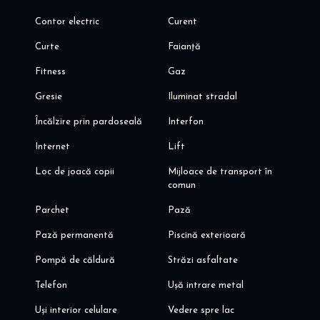
Contor electric
Curent
Curte
Faianță
Fitness
Gaz
Gresie
Iluminat stradal
Încălzire prin pardoseală
Interfon
Internet
Lift
Loc de joacă copii
Mijloace de transport în
comun
Parchet
Pază
Pază permanentă
Piscină exterioară
Pompă de căldură
Străzi asfaltate
Telefon
Ușă intrare metal
Uși interior celulare
Vedere spre lac