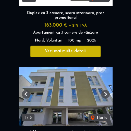
Duplex cu 3 camere, scara interioara, pret
promotional
163,000 €
+ 21% TVA
Apartament cu 3 camere de vânzare
Nord, Voluntari
100 mp
2026
Vezi mai multe detalii
Previous
Next
1
/
8
Harta