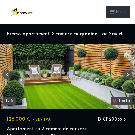
Meniu
Promo Apartament 2 camere cu gradina Lac Saulei
Previous
Nex
1
/
5
Harta
126,000 €
ID CP2905513
+ 21% TVA
Apartament cu 2 camere de vânzare