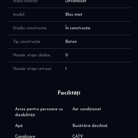
Stare interior
Ultrafinisat
Imobil
Bloc mixt
Stadiu construcție
În construcție
Tip construcție
Beton
Număr etaje clădire
11
Număr etaje retrase
1
Facilități
Acces pentru persoane cu
Aer condiționat
dizabilități
Apă
Bucătărie deschisă
Canalizare
CATV