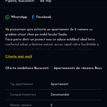
Pipera, Bucuresti
88 mp
WhatsApp
Facebook
Va prezentam spre achizitie un apartament de 2 camere cu
gradina situat chiar pe malul lacului Saulei.
Face parte dintr-un proiect nou ce aduce echilibrul ideal între
confortul urban și liniștea naturii: acces rapid către facilitățile și
zona de business din Pipera, dar și privilegiul de a locui într-o
zonă verde, aerisită și retrasă din agitația orașului.
Citește mai mult
Toate apartamentele sunt echipate cu sisteme de climatizare
moderne, încălzire în pardoseală marca Valrom (sau similar) și
Oferte imobiliare Bucuresti
Apartamente de vânzare Bucures
pompe de căldură aer-apă, cu unități interioare și exterioare
dedicate.
Ideal investitie!
Tip apartament
Apartament
Pentru detalii suplimentare, nu ezitati sa ne contactati!
Pretul afisat este pentru avans 15%.
Compartimentare
Decomandat
Număr camere
2