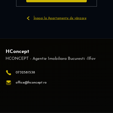
Înapoi la Apartamente de vânzare
HConcept
0732581538
office@hconcept.ro