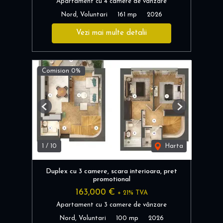
Apartament cu 4 camere de vânzare
Nord, Voluntari
161 mp
2026
Vezi mai multe detalii
Comision 0%
Previous
Next
1
/
10
Harta
Duplex cu 3 camere, scara interioara, pret
promotional
163,000 €
+ 21% TVA
Apartament cu 3 camere de vânzare
Nord, Voluntari
100 mp
2026