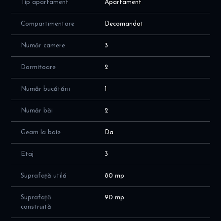
Tip apartament
Apartament
fatada blocului urmeaza sa fie renovata.
Compartimentare
Decomandat
Comision cumparator: 2%
Număr camere
3
Dormitoare
2
Număr bucătării
1
Număr băi
2
Geam la baie
Da
Etaj
3
Suprafață utilă
80 mp
Suprafață
90 mp
construită