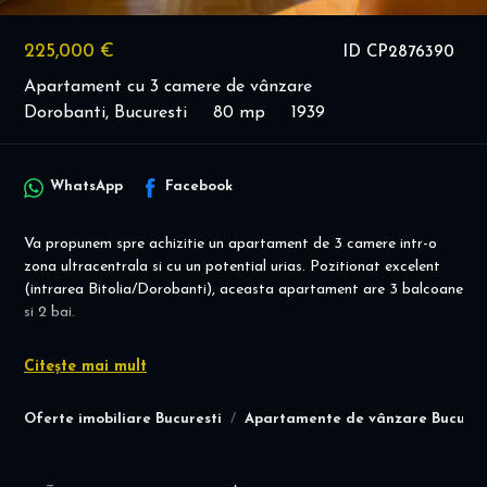
225,000 €
ID CP2876390
Apartament cu 3 camere de vânzare
Dorobanti, Bucuresti
80 mp
1939
WhatsApp
Facebook
Va propunem spre achizitie un apartament de 3 camere intr-o
zona ultracentrala si cu un potential urias. Pozitionat excelent
(intrarea Bitolia/Dorobanti), aceasta apartament are 3 balcoane
si 2 bai.
Apartamentul este decomandat, are centrala proprie si are o
Citește mai mult
compartimentare eficienta.
Accesul este unul facil fiind la o distanta de 7 minute pana la
Oferte imobiliare Bucuresti
Apartamente de vânzare Bucures
Avitatorilor si 10 minute pana la Stefan cel Mare.
Blocul este finalizat in 1939, nu este expertizat cu risc seismic, iar