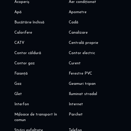
Acoperiș
Aer condiționat
Apă
Apometre
Bucătărie închisă
Cadă
Calorifere
Canalizare
CATV
Centrală proprie
Contor căldură
Contor electric
Contor gaz
Curent
Faianță
Ferestre PVC
Gaz
Geamuri tripan
Glet
Iluminat stradal
Interfon
Internet
Mijloace de transport în
Parchet
comun
Străzi asfaltate
Telefon