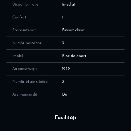
Disponibilitate
Imediat
Confort
1
Stare interior
Finisat clasic
Număr balcoane
3
Imobil
Bloc de apart.
An construcție
1939
Număr etaje clădire
3
Are mansardă
Da
Facilități