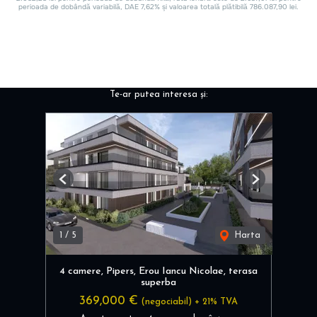
Te-ar putea interesa și:
Previous
Next
1
/
5
Harta
4 camere, Pipers, Erou Iancu Nicolae, terasa
superba
369,000 €
(negociabil) + 21% TVA