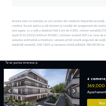
Te-ar putea interesa și:
4 camere,
369,000
Apartament
Previous
Next
Vezi