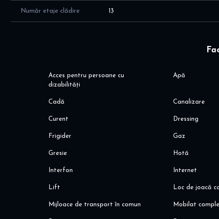
Număr etaje clădire
13
Fac
Acces pentru persoane cu
Apă
dizabilități
Cadă
Canalizare
Curent
Dressing
Frigider
Gaz
Gresie
Hotă
Interfon
Internet
Lift
Loc de joacă co
Mijloace de transport în comun
Mobilat compl