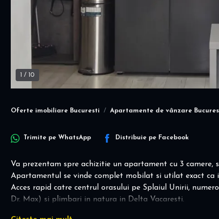
1
/
10
Oferte imobiliare Bucuresti
Apartamente de vânzare Bucures
Trimite pe
WhatsApp
Distribuie pe
Facebook
Va prezentam spre achizitie un apartament cu 3 camere, si
Apartamentul se vinde complet mobilat si utilat exact ca in
Acces rapid catre centrul orasului pe Splaiul Unirii, numer
Dr. Max) si plimbari in natura in Delta Vacaresti.
Imobilul este amplasat in proximitatea hotelului Rin, avand