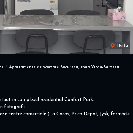
Harta
ti
Apartamente de vânzare Bucuresti, zona Vitan-Barzesti
tuat in complexul rezidential Confort Park.
 fotografii.
oase centre comerciale (La Cocos, Brico Depot, Jysk, farmacie
 la 5 minute sala de fitness, piscina, sauna cat si