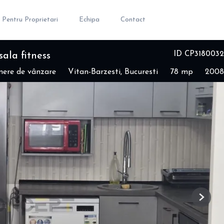
Pentru Proprietari
Echipa
Contact
ID CP3180032
ala fitness
ere de vânzare
Vitan-Barzesti, Bucuresti
78 mp
2008
Next