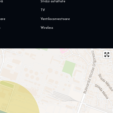
ară
Străzi asfaltate
TV
lare
Ventiloconvectoare
ă
Wireless