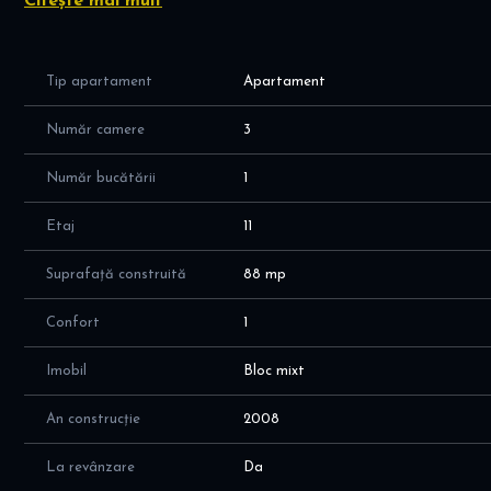
Citește mai mult
restaurante.
Tip apartament
Apartament
Număr camere
3
Număr bucătării
1
Etaj
11
Suprafață construită
88 mp
Confort
1
Imobil
Bloc mixt
An construcție
2008
La revânzare
Da