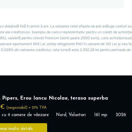
 Pipers, Erou Iancu Nicolae, terasa superba
 €
(negociabil) + 21% TVA
 cu 4 camere de vânzare
Nord, Voluntari
161 mp
2026
 mai multe detalii