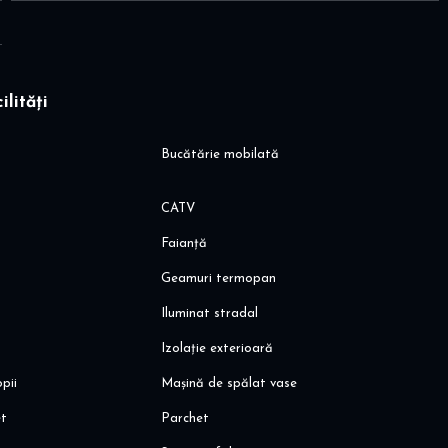
ilități
Bucătărie mobilată
CATV
Faianță
Geamuri termopan
Iluminat stradal
Izolație exterioară
pii
Mașină de spălat vase
et
Parchet