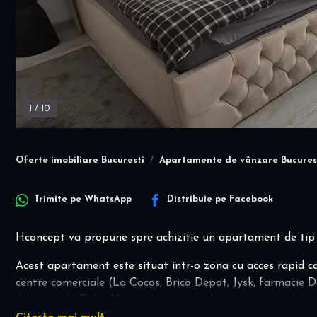
1
/
10
Oferte imobiliare Bucuresti
Apartamente de vânzare Bucures
Trimite pe
WhatsApp
Distribuie pe
Facebook
Hconcept va propune spre achizitie un apartament de tip s
Acest apartament este situat intr-o zona cu acces rapid ca
centre comerciale (La Cocos, Brico Depot, Jysk, farmacie D
Aproape de Delta Vacaresti, este ideal pentru investitie ava
sauna si la restaurante.