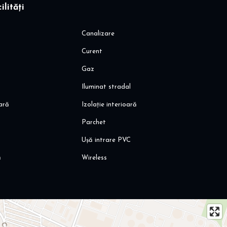
ilități
Canalizare
Curent
Gaz
Iluminat stradal
oară
Izolație interioară
Parchet
Ușă intrare PVC
ă
Wireless