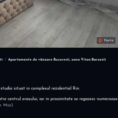
Harta
ti
Apartamente de vânzare Bucuresti, zona Vitan-Barzesti
tudio situat in complexul rezidential Rin.
tre centrul orasului, iar in proximitate se regasesc numeroase
r. Max).
nd la 5 minute acces rapid catre sala de fitness, piscina,