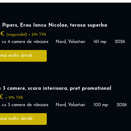
 Pipers, Erou Iancu Nicolae, terasa superba
 €
(negociabil) + 21% TVA
 cu 4 camere de vânzare
Nord, Voluntari
161 mp
2026
 mai multe detalii
 3 camere, scara interioara, pret promotional
 €
+ 21% TVA
 cu 3 camere de vânzare
Nord, Voluntari
100 mp
2026
 mai multe detalii