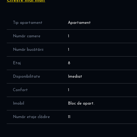
Citește mai mult
Comision standard.
Tip apartament
Apartament
Număr camere
1
Număr bucătării
1
Etaj
8
Disponibilitate
Imediat
Confort
1
Imobil
Bloc de apart.
Număr etaje clădire
11