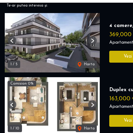
Te-ar putea interesa și:
4 camere,
369,000
Apartament
Previous
Next
Vezi
1
/
5
Harta
Comision 0%
Duplex cu
163,000
Apartament
Previous
Next
Vezi
1
/
10
Harta