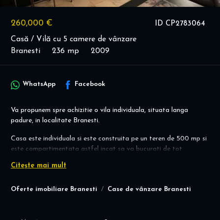
260,000 €
ID CP2783064
Casă / Vilă cu 5 camere de vânzare
Branesti
236 mp
2009
WhatsApp
Facebook
Va propunem spre achizitie o vila individuala, situata langa
padure, in localitate Branesti.
Casa este individuala si este construita pe un teren de 500 mp si
este compartimentata astfel incat sa va bucurati de tot
confortul si linistea dorita.
Citește mai mult
La parter avem un living spatios cu o zona speciala pentru
dinning, bucatarie generoasa inchisa, camera tehnica, spatiu de
Oferte imobiliare Branesti
Case de vânzare Branesti
depozitare si un dormitor pentru oaspeti sau birou. Pe podea
avem marmura, iar peretii sunt placati cu piatra naturala.