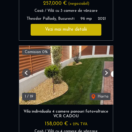
257,000 €
(negociabil)
Casă / Vilă cu 3 camere de vânzare
Theodor Pallady, Bucuresti
96 mp
2021
Vezi mai multe detalii
Comision 0%
Previous
Next
1
/
19
Harta
Vila individuala 4 camere panouri fotovoltaice
VCR CADOU
158,000 €
+ 21% TVA
Casă / Vilă cu 4 camere de vânzare