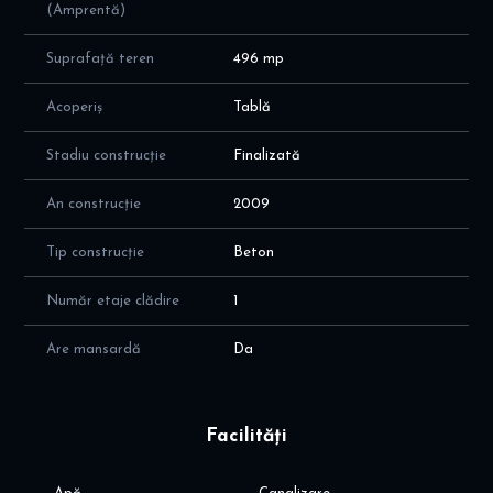
(Amprentă)
Suprafață teren
496 mp
Acoperiș
Tablă
Stadiu construcție
Finalizată
An construcție
2009
Tip construcție
Beton
Număr etaje clădire
1
Are mansardă
Da
Facilități