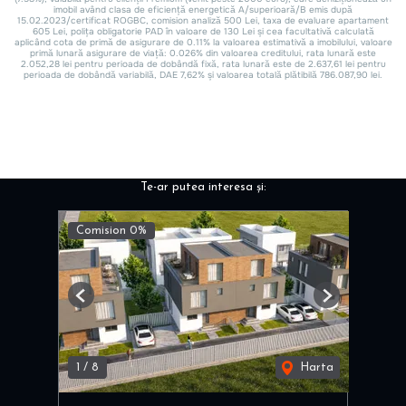
Te-ar putea interesa și:
Comision 0%
Previous
Next
1
/
8
Harta