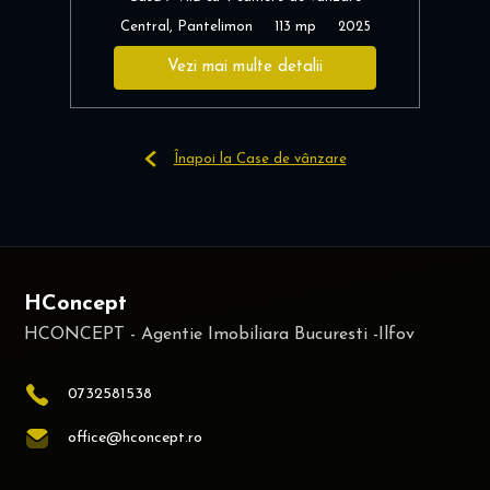
Central, Pantelimon
113 mp
2025
Vezi mai multe detalii
Înapoi la Case de vânzare
HConcept
0732581538
office@hconcept.ro