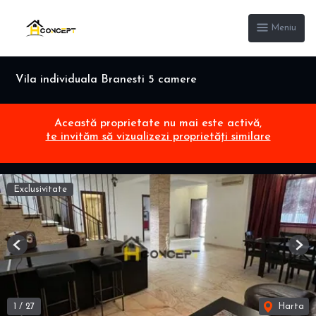
Meniu
Vila individuala Branesti 5 camere
Această proprietate nu mai este activă,
te invităm să vizualizezi proprietăți similare
Exclusivitate
Previous
Nex
1
/
27
Harta