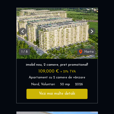
Previous
Next
1
/
8
Harta
imobil nou, 2 camere, pret promotional!
109,000 €
+ 21% TVA
Apartament cu 2 camere de vânzare
Nord, Voluntari
50 mp
2026
Vezi mai multe detalii