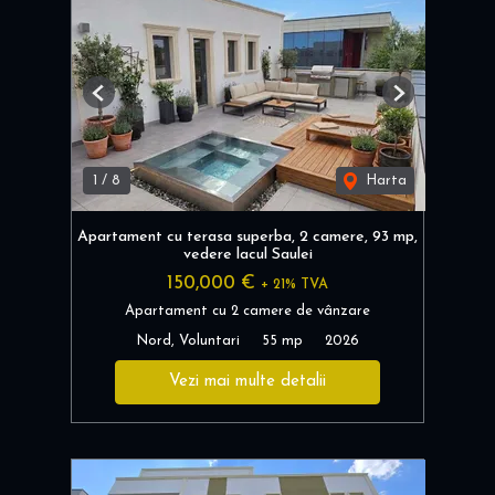
Previous
Next
1
/
8
Harta
Apartament cu terasa superba, 2 camere, 93 mp,
vedere lacul Saulei
150,000 €
+ 21% TVA
Apartament cu 2 camere de vânzare
Nord, Voluntari
55 mp
2026
Vezi mai multe detalii