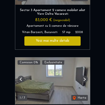
Sector 3 Apartament 2 camere mobilat uilat
View Delta Vacaresti
83,000 €
(negociabil)
Apartament cu 2 camere de vânzare
Vitan-Barzesti, Bucuresti
57 mp
2008
Vezi mai multe detalii
Comision 0%
Exclusivitate
Previous
Next
1
/
7
Harta