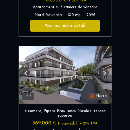
163,000 €
+ 21% TVA
Apartament cu 3 camere de vânzare
Nord, Voluntari
100 mp
2026
Vezi mai multe detalii
Previous
Next
1
/
5
Harta
4 camere, Pipers, Erou Iancu Nicolae, terasa
superba
369,000 €
(negociabil) + 21% TVA