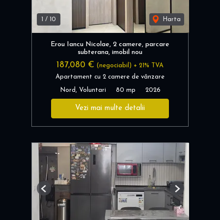
1
/
10
Harta
Erou Iancu Nicolae, 2 camere, parcare
subterana, imobil nou
187,080 €
(negociabil) + 21% TVA
Apartament cu 2 camere de vânzare
Nord, Voluntari
80 mp
2026
Vezi mai multe detalii
Previous
Next