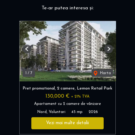
Te-ar putea interesa și:
Previous
Next
1
/
7
Harta
Pret promotional, 2 camere, Lemon Retail Park
130,000 €
+ 21% TVA
Apartament cu 2 camere de vânzare
Nord, Voluntari
45 mp
2026
Vezi mai multe detalii