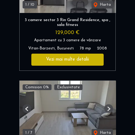
1
/
10
Harta
3 camere sector 3 Rin Grand Residence, spa ,
sala fitness
129,000 €
Apartament cu 3 camere de vânzare
Vitan-Barzesti, Bucuresti
78 mp
2008
Vezi mai multe detalii
Comision 0%
Exclusivitate
Previous
Next
1
/
7
Harta