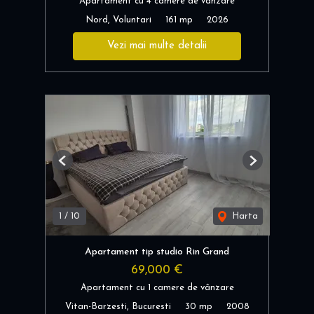
Apartament cu 4 camere de vânzare
Nord, Voluntari
161 mp
2026
Vezi mai multe detalii
Previous
Next
1
/
10
Harta
Apartament tip studio Rin Grand
69,000 €
Apartament cu 1 camere de vânzare
Vitan-Barzesti, Bucuresti
30 mp
2008