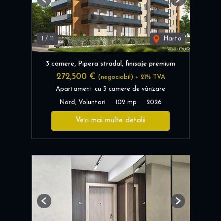
Previous
Next
1
/
11
Harta
3 camere, Pipera stradal, finisaje premium
272,500 €
(negociabil) + 21% TVA
Apartament cu 3 camere de vânzare
Nord, Voluntari
102 mp
2026
Vezi mai multe detalii
Previous
Next