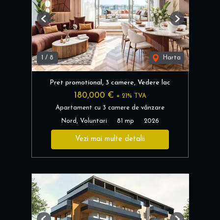
Previous
Next
1
/
8
Harta
Pret promotional, 3 camere, Vedere lac
180,000 €
+ 21% TVA
Apartament cu 3 camere de vânzare
Nord, Voluntari
81 mp
2026
Vezi mai multe detalii