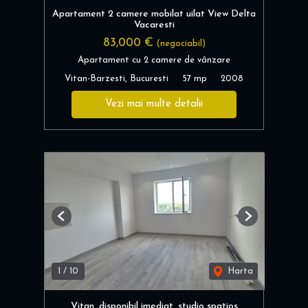
Apartament 2 camere mobilat uilat View Delta
Vacaresti
83,000 €
(negociabil)
Apartament cu 2 camere de vânzare
Vitan-Barzesti, Bucuresti
57 mp
2008
Vezi mai multe detalii
Previous
Next
1
/
10
Harta
Vitan, disponibil imediat, studio spatios