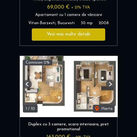
69,000 €
+ 21% TVA
Apartament cu 1 camere de vânzare
Vitan-Barzesti, Bucuresti
30 mp
2008
Vezi mai multe detalii
Comision 0%
Previous
Next
1
/
10
Harta
Duplex cu 3 camere, scara interioara, pret
promotional